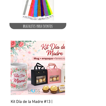
brazaletes para eventos
Kit Día de la Madre #13 |
Carcasa Personalizada 