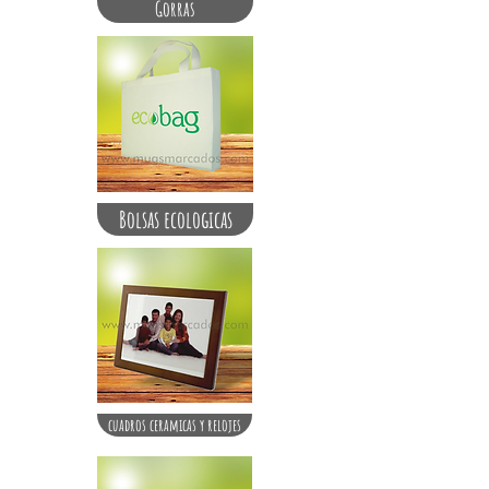
Gorras
Bolsas ecologicas
cuadros ceramicas y relojes