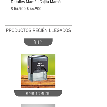
Detalles Mamá | Cajita Mamá
Carcasas | Regalos Par
Precio
Precio de oferta
Precio
$ 54.900
$ 44.900
$ 59.900
PRODUCTOS RECIÉN LLEGADOS
sellos
papeleria comercial