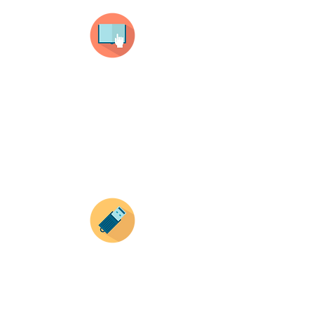
haz clic en el producto que te guste,
todos nuestros productos son personalizados
con tus imagenes y textos.
Recuerda que a MAYOR CANTIDAD menor es su
precio ( aplican para compras mayores a 12
productos).
Envianos tus ideas
Si deseas enviar tus ideas
haz clic aqui.
Puedes enviar las imagenes en cualquier
formato, nosotros nos encargamos de ello.
Si no tienes algún diseño, no te preocupes,
Nuestro equipo de diseñadores estará en