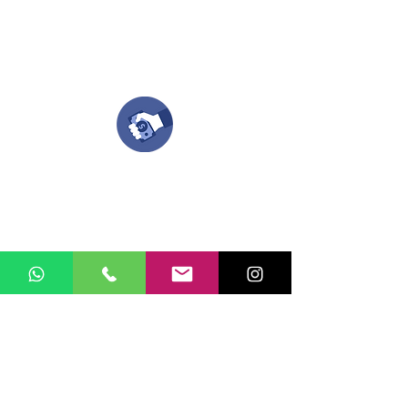
todo el proceso contigo.
Compra tu pedido
Una vez recibamos tus ideas, a tu correo
electronico o whatsapp llegará una orden
con el valor de tu pedido.
Puedes realizar el pago online, efecty, via baloto,
transferencia o consignacion bancolombia.
Si tienes el soporte de pago puedes enviarlo
aquí
Recibe tu Pedido