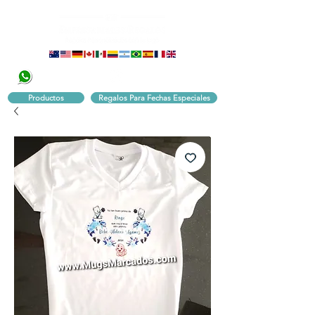
320 251 75 39
Pbx:
601 305 43 48
Productos
Regalos Para Fechas Especiales