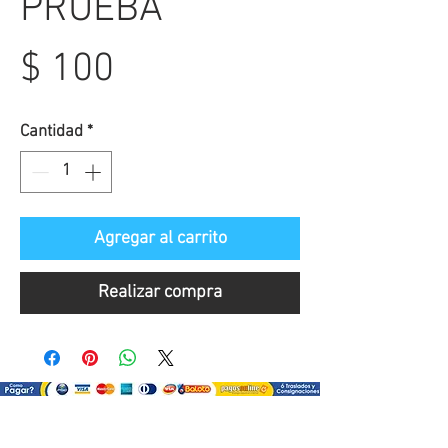
PRUEBA
Precio
$ 100
Cantidad
*
Agregar al carrito
Realizar compra
¿Como comprar?