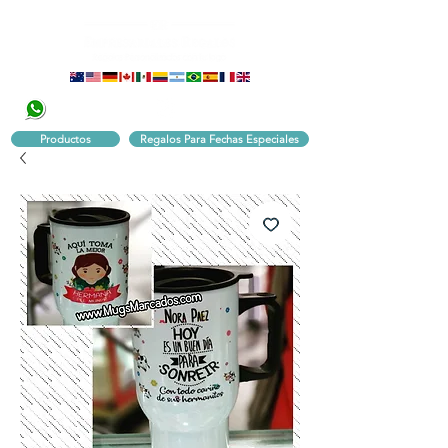
320 251 75 39
Pbx:
601 305 43 48
Productos
Regalos Para Fechas Especiales