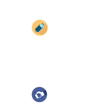
Envianos tus ideas
Si deseas enviar tus ideas
haz clic aqui.
Puedes enviar las imagenes en cualquier
formato, nosotros nos encargamos de ello.
Si no tienes algún diseño, no te preocupes,
Nuestro equipo de diseñadores estará en
todo el proceso contigo.
Compra tu pedido
Una vez recibamos tus ideas, a tu correo
electronico o whatsapp llegará una orden