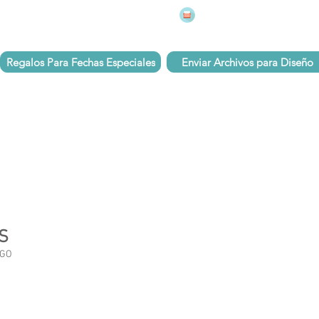
mugsmarcados@companyj
 251 75 39
Pbx: 601 305 43 48
Regalos Para Fechas Especiales
Enviar Archivos para Diseño
S
OGO