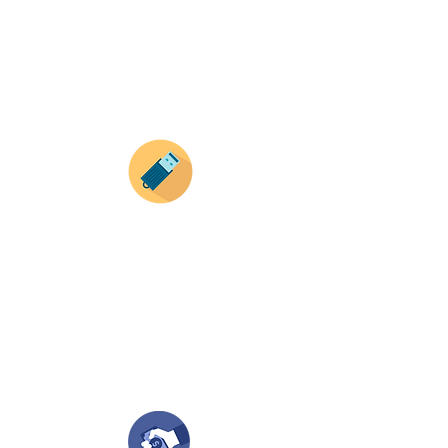
Recuerda que a MAYOR CANTIDAD menor es su
precio ( aplican para compras mayores a 12
productos).
Envianos tus ideas
Si deseas enviar tus ideas
haz clic aqui.
Puedes enviar las imagenes en cualquier
formato, nosotros nos encargamos de ello.
Si no tienes algún diseño, no te preocupes,
Nuestro equipo de diseñadores estará en
todo el proceso contigo.
Compra tu pedido