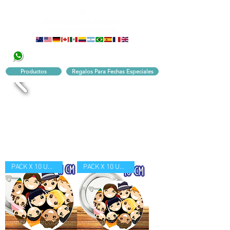
320 251 75 39
Pbx:
601 305 43 48
Productos
Regalos Para Fechas Especiales
PACK X 10 UND
PACK X 10 UND