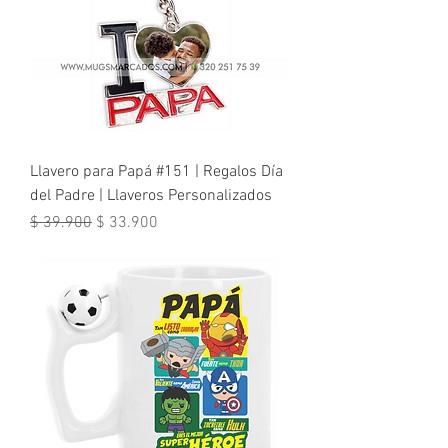
Llavero para Papá #151 | Regalos Día
del Padre | Llaveros Personalizados
Precio
Precio de oferta
$ 39.900
$ 33.900