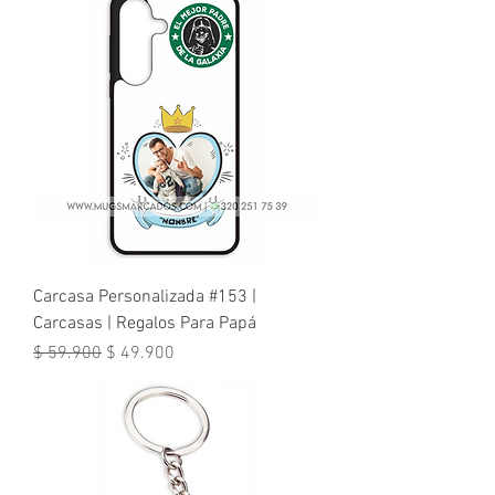
Carcasa Personalizada #153 |
Carcasas | Regalos Para Papá
Precio
Precio de oferta
$ 59.900
$ 49.900