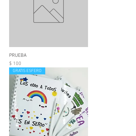
PRUEBA
Precio
$ 100
GRATIS ESFERO