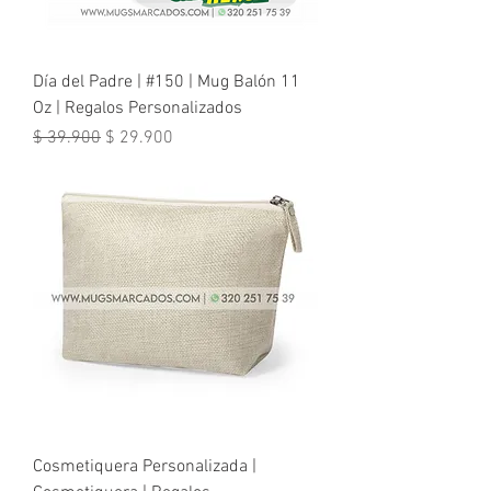
Día del Padre | #150 | Mug Balón 11
Oz | Regalos Personalizados
Precio
Precio de oferta
$ 39.900
$ 29.900
Cosmetiquera Personalizada |