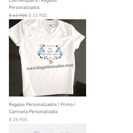
Cosmetiquera | Regalos
Personalizados
Precio
Precio de oferta
$ 43.900
$ 33.900
Regalos Personalizados | Primo |
Camiseta Personalizada
Precio
$ 28.900