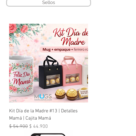
Sellos
Kit Día de la Madre #13 | Detalles
Mamá | Cajita Mamá
Precio
Precio de oferta
$ 54.900
$ 44.900