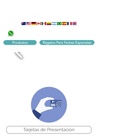
320 251 75 39
Pbx:
601 305 43 48
Productos
Regalos Para Fechas Especiales
Tarjetas de Presentacíon