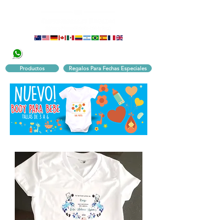
320 251 75 39
Pbx:
601 305 43 48
Productos
Regalos Para Fechas Especiales