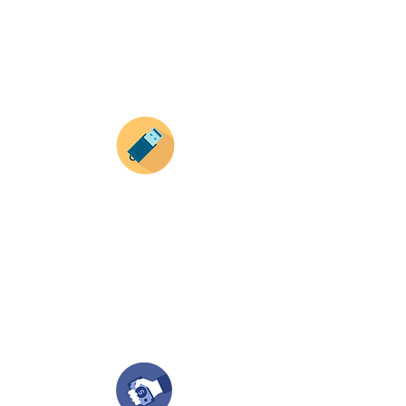
precio ( aplican para compras mayores a 12
productos).
Envianos tus ideas
Si deseas enviar tus ideas
haz clic aqui.
Puedes enviar las imagenes en cualquier
formato, nosotros nos encargamos de ello.
Si no tienes algún diseño, no te preocupes,
Nuestro equipo de diseñadores estará en
todo el proceso contigo.
Compra tu pedido