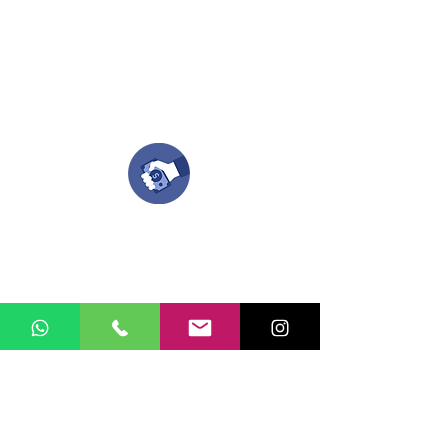
Si no tienes algún diseño, no te preocupes,
Nuestro equipo de diseñadores estará en
todo el proceso contigo.
Compra tu pedido
Una vez recibamos tus ideas, a tu correo
electronico o whatsapp llegará una orden
con el valor de tu pedido.
Puedes realizar el pago online, efecty, via baloto,
transferencia o consignacion bancolombia.
Si tienes el soporte de pago puedes enviarlo
aquí
Recibe tu Pedido