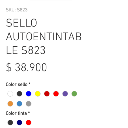
SKU: S823
SELLO
AUTOENTINTAB
LE S823
Precio
$ 38.900
Color sello
*
Color tinta
*