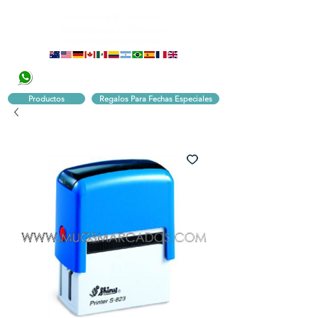
320 251 75 39
Pbx:
601 305 43 48
Productos
Regalos Para Fechas Especiales