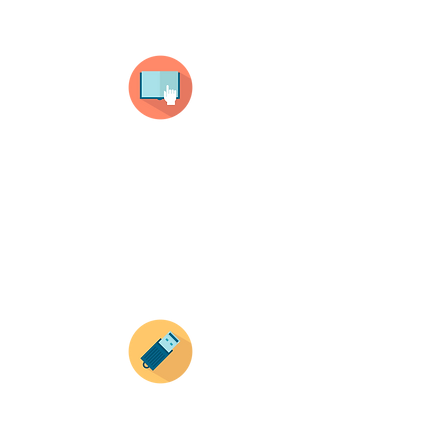
Selecciona tu producto
haz clic en el producto que te guste,
todos nuestros productos son personalizados
con tus imagenes y textos.
Recuerda que a MAYOR CANTIDAD menor es su
precio ( aplican para compras mayores a 12
productos).
Envianos tus ideas
Si deseas enviar tus ideas
haz clic aqui.
Puedes enviar las imagenes en cualquier
formato, nosotros nos encargamos de ello.