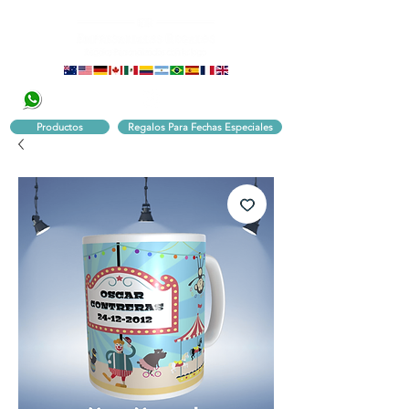
320 251 75 39
Pbx:
601 305 43 48
Productos
Regalos Para Fechas Especiales