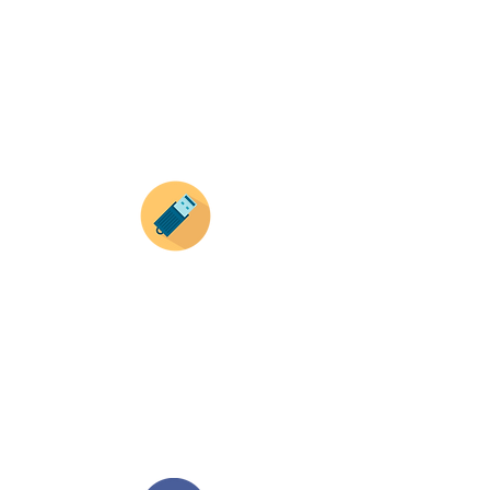
con tus imagenes y textos.
Recuerda que a MAYOR CANTIDAD menor es su
precio ( aplican para compras mayores a 12
productos).
Envianos tus ideas
Si deseas enviar tus ideas
haz clic aqui.
Puedes enviar las imagenes en cualquier
formato, nosotros nos encargamos de ello.
Si no tienes algún diseño, no te preocupes,
Nuestro equipo de diseñadores estará en
todo el proceso contigo.
Compra tu pedido