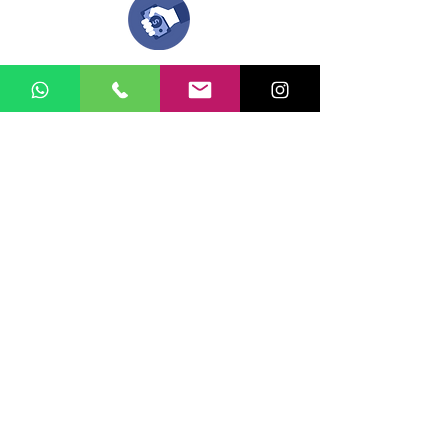
Una vez recibamos tus ideas, a tu correo
electronico o whatsapp llegará una orden
con el valor de tu pedido.
Puedes realizar el pago online, efecty, via baloto,
transferencia o consignacion bancolombia.
Si tienes el soporte de pago puedes enviarlo
aquí
Recibe tu Pedido
Una vez tengamos tu soporte de pago,
te enviamos al correo o whatsapp el diseño con tus
ideas, recuerda que puedes solicitar
modificaciones.
No FABRICAMOS tu pedido sino recibimos tu
aprobación, queremos ofrecerte nuestra
mejor calidad y servicio.