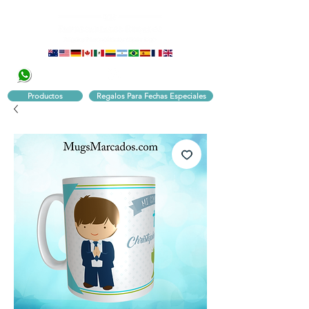
320 251 75 39
Pbx:
601 305 43 48
Productos
Regalos Para Fechas Especiales