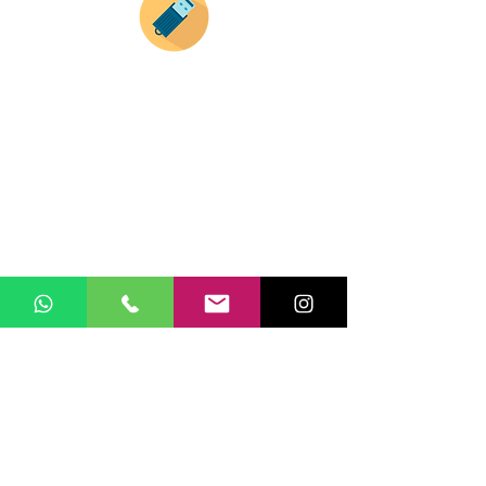
Si deseas enviar tus ideas
haz clic aqui.
Puedes enviar las imagenes en cualquier
formato, nosotros nos encargamos de ello.
Si no tienes algún diseño, no te preocupes,
Nuestro equipo de diseñadores estará en
todo el proceso contigo.
Compra tu pedido
Una vez recibamos tus ideas, a tu correo
electronico o whatsapp llegará una orden
con el valor de tu pedido.
Puedes realizar el pago online, efecty, via baloto,
transferencia o consignacion bancolombia.
Si tienes el soporte de pago puedes enviarlo
aquí