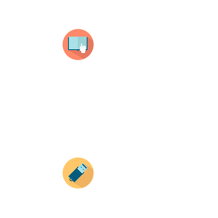
Selecciona tu producto
haz clic en el producto que te guste,
todos nuestros productos son personalizados
con tus imagenes y textos.
Recuerda que a MAYOR CANTIDAD menor es su
precio ( aplican para compras mayores a 12
productos).
Envianos tus ideas
Si deseas enviar tus ideas
haz clic aqui.
Puedes enviar las imagenes en cualquier
formato, nosotros nos encargamos de ello.