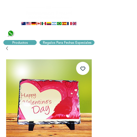
320 251 75 39
Pbx:
601 305 43 48
Productos
Regalos Para Fechas Especiales