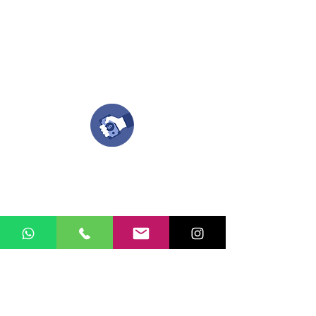
Si no tienes algún diseño, no te preocupes,
Nuestro equipo de diseñadores estará en
todo el proceso contigo.
Compra tu pedido
Una vez recibamos tus ideas, a tu correo
electronico o whatsapp llegará una orden
con el valor de tu pedido.
Puedes realizar el pago online, efecty, via baloto,
transferencia o consignacion bancolombia.
Si tienes el soporte de pago puedes enviarlo
aquí
Recibe tu Pedido