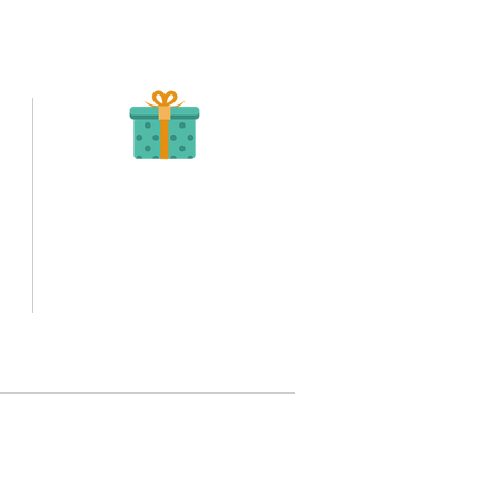
Recibe tu Pedido
Una vez tengamos tu soporte de pago,
te enviamos al correo o whatsapp el diseño con tus
ideas, recuerda que puedes solicitar modificaciones.
oto,
No FABRICAMOS tu pedido sino recibimos tu
aprobación, queremos ofrecerte nuestra
mejor calidad y servicio.
quí
p 3202517539, Todos tus pedidos
io a nivel nacional.