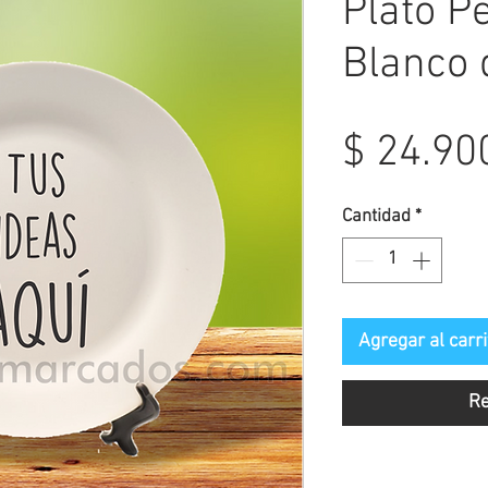
Plato P
Blanco 
$ 24.90
Cantidad
*
Agregar al carri
Re