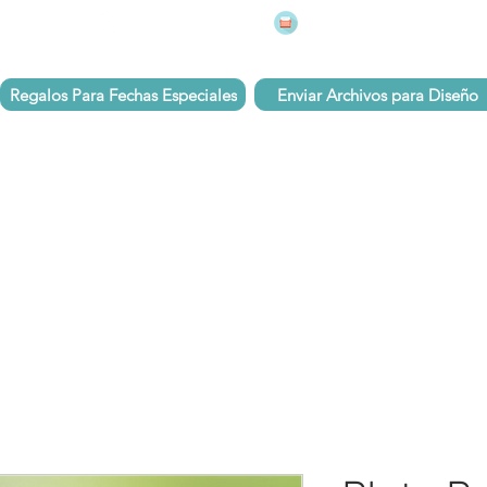
mugsmarcados@companyj
 251 75 39
Pbx: 601 305 43 48
Regalos Para Fechas Especiales
Enviar Archivos para Diseño