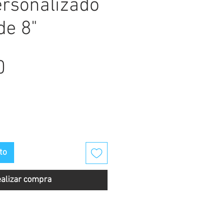
ersonalizado
de 8"
Precio
0
to
alizar compra