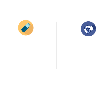
¿Como comprar?
Envianos tus ideas
Compra tu pedido
Si deseas enviar tus ideas
haz clic aqui.
Una vez recibamos tus ideas, a tu correo
electronico o whatsapp llegará una orden
Puedes enviar las imagenes en cualquier
con el valor de tu pedido.
formato, nosotros nos encargamos de ello.
Puedes realizar el pago online, efecty, via bal
Si no tienes algún diseño, no te preocupes,
transferencia o consignacion bancolombia.
Nuestro equipo de diseñadores estará en
todo el proceso contigo.
Si tienes el soporte de pago puedes enviarlo
a
tención al publico se hace a través de nuestro portal web o WhatsAp
 en el punto de entregas zona zur, o se coordina la entrega a domicil