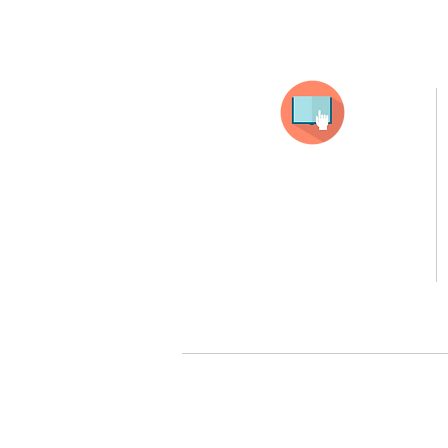
Selecciona tu producto
haz clic en el producto que te guste,
todos nuestros productos son personalizados
con tus imagenes y textos.
Recuerda que a MAYOR CANTIDAD menor es su precio
( aplican para compras mayores a 12 productos).
Queremos cuidarte, por ello la a
pueden ser retirados