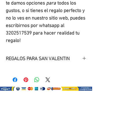
te damos opciones
para
todos los
gustos, o si tienes el regalo perfecto y
no lo ves en nuestro sitio web, puedes
escribirnos por whatsapp al
3202517539 para hacer realidad tu
regalo!
REGALOS PARA SAN VALENTIN
Descubre
nuestros
regalos
originales
para San
Valentín
!.
Regala una sonrisa con uno de
nuestros detalles para tu pareja en
¿Como comprar?
esta fecha de San Valentín.
Selecciona tu producto