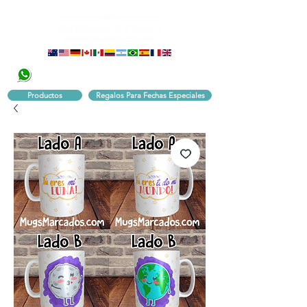
320 251 75 39
Pbx:
601 305 43 48
Productos
Regalos Para Fechas Especiales