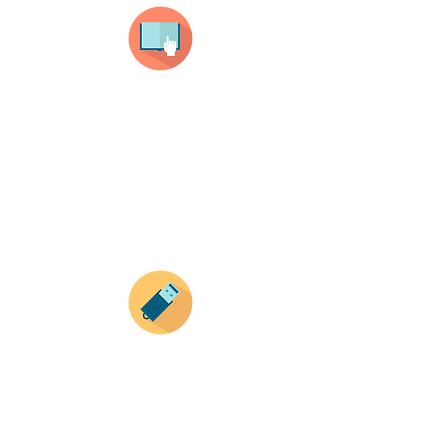
haz clic en el producto que te guste,
todos nuestros productos son personalizados
con tus imagenes y textos.
Recuerda que a MAYOR CANTIDAD menor es su
precio ( aplican para compras mayores a 12
productos).
Envianos tus ideas
Si deseas enviar tus ideas
haz clic aqui.
Puedes enviar las imagenes en cualquier
formato, nosotros nos encargamos de ello.
Si no tienes algún diseño, no te preocupes,
Nuestro equipo de diseñadores estará en
todo el proceso contigo.