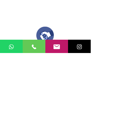
Compra tu pedido
Una vez recibamos tus ideas, a tu correo
electronico o whatsapp llegará una orden
con el valor de tu pedido.
Puedes realizar el pago online, efecty, via baloto,
transferencia o consignacion bancolombia.
Si tienes el soporte de pago puedes enviarlo
aquí
Recibe tu Pedido
Una vez tengamos tu soporte de pago,