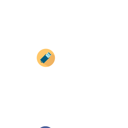
con tus imagenes y textos.
Recuerda que a MAYOR CANTIDAD menor es su
precio ( aplican para compras mayores a 12
productos).
Envianos tus ideas
Si deseas enviar tus ideas
haz clic aqui.
Puedes enviar las imagenes en cualquier
formato, nosotros nos encargamos de ello.
Si no tienes algún diseño, no te preocupes,
Nuestro equipo de diseñadores estará en
todo el proceso contigo.
Compra tu pedido