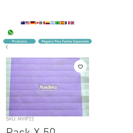
320 251 75 39
Pbx:
601 305 43 48
Productos
Regalos Para Fechas Especiales
SKU: MVIP22