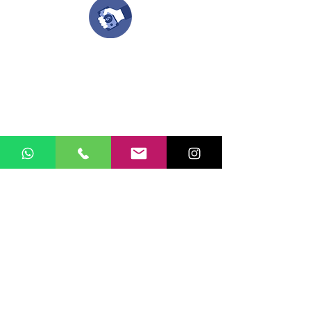
Una vez recibamos tus ideas, a tu correo
electronico o whatsapp llegará una orden
con el valor de tu pedido.
Puedes realizar el pago online, efecty, via baloto,
transferencia o consignacion bancolombia.
Si tienes el soporte de pago puedes enviarlo
aquí
Recibe tu Pedido
Una vez tengamos tu soporte de pago,
te enviamos al correo o whatsapp el diseño con tus
ideas, recuerda que puedes solicitar
modificaciones.
No FABRICAMOS tu pedido sino recibimos tu
aprobación, queremos ofrecerte nuestra
mejor calidad y servicio.