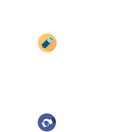
productos).
Envianos tus ideas
Si deseas enviar tus ideas
haz clic aqui.
Puedes enviar las imagenes en cualquier
formato, nosotros nos encargamos de ello.
Si no tienes algún diseño, no te preocupes,
Nuestro equipo de diseñadores estará en
todo el proceso contigo.
Compra tu pedido