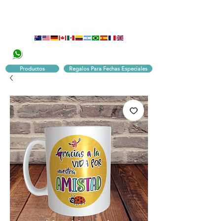
320 251 75 39
Pbx:
601 305 43 48
Productos
Regalos Para Fechas Especiales