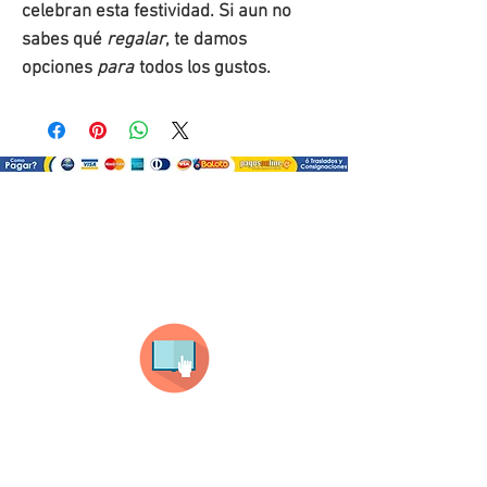
celebran esta festividad. Si aun no
sabes qué
regalar
, te damos
opciones
para
todos los gustos.
¿Como comprar?
Selecciona tu producto
haz clic en el producto que te guste,
todos nuestros productos son personalizados
con tus imagenes y textos.
Recuerda que a MAYOR CANTIDAD menor es su
precio ( aplican para compras mayores a 12