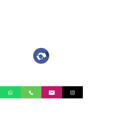
Puedes enviar las imagenes en cualquier
formato, nosotros nos encargamos de ello.
Si no tienes algún diseño, no te preocupes,
Nuestro equipo de diseñadores estará en
todo el proceso contigo.
Compra tu pedido
Una vez recibamos tus ideas, a tu correo
electronico o whatsapp llegará una orden
con el valor de tu pedido.
Puedes realizar el pago online, efecty, via baloto,
transferencia o consignacion bancolombia.
Si tienes el soporte de pago puedes enviarlo
aquí
Recibe tu Pedido