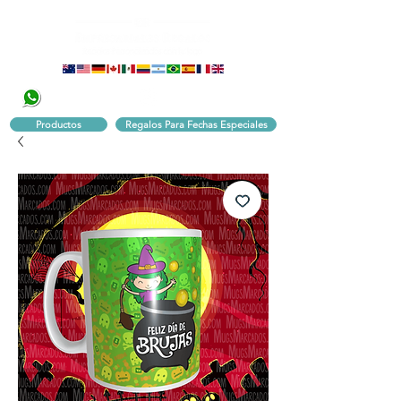
320 251 75 39
Pbx:
601 305 43 48
Productos
Regalos Para Fechas Especiales