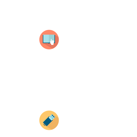
¿Como comprar?
Selecciona tu producto
haz clic en el producto que te guste,
todos nuestros productos son personalizados
con tus imagenes y textos.
Recuerda que a MAYOR CANTIDAD menor es su
precio ( aplican para compras mayores a 12
productos).
Envianos tus ideas
Si deseas enviar tus ideas
haz clic aqui.