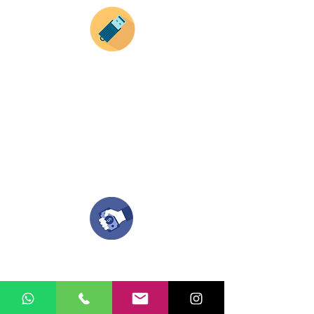
Si deseas enviar tus ideas
haz clic aqui.
Puedes enviar las imagenes en cualquier
formato, nosotros nos encargamos de ello.
Si no tienes algún diseño, no te preocupes,
Nuestro equipo de diseñadores estará en
todo el proceso contigo.
Compra tu pedido
Una vez recibamos tus ideas, a tu correo
electronico o whatsapp llegará una orden
con el valor de tu pedido.
Puedes realizar el pago online, efecty, via baloto,
transferencia o consignacion bancolombia.