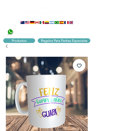
320 251 75 39
Pbx:
601 305 43 48
Productos
Regalos Para Fechas Especiales