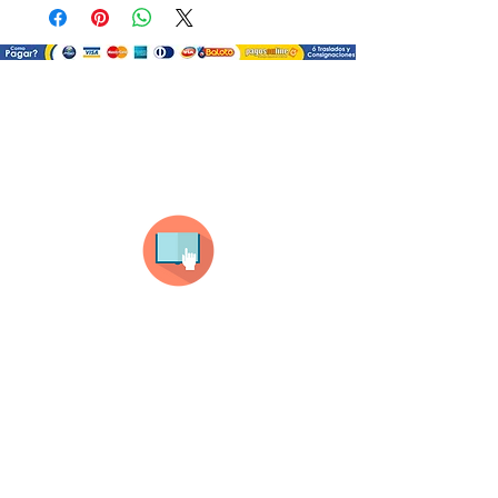
¿Como comprar?
Selecciona tu producto
haz clic en el producto que te guste,
todos nuestros productos son personalizados
con tus imagenes y textos.
Recuerda que a MAYOR CANTIDAD menor es su
precio ( aplican para compras mayores a 12
productos).
Envianos tus ideas