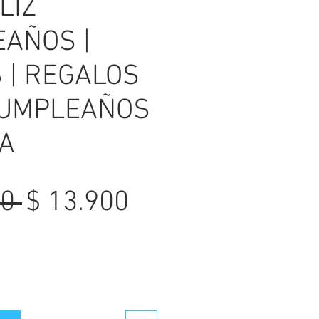
LIZ
AÑOS |
 | REGALOS
CUMPLEAÑOS
TA
Precio
Precio
0 
$ 13.900
de
oferta