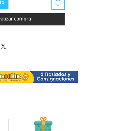
to
alizar compra