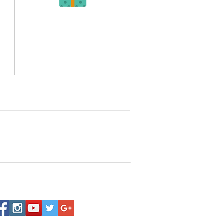
Recibe tu Pedido
Una vez tengamos tu soporte de pago,
te enviamos al correo o whatsapp el diseño con tus
ideas, recuerda que puedes solicitar modificaciones.
oto,
No FABRICAMOS tu pedido sino recibimos tu
aprobación, queremos ofrecerte nuestra
mejor calidad y servicio.
quí
p 3202517539, Todos tus pedidos
io a nivel nacional.
Siguenos: