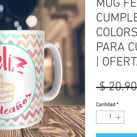
MUG FE
CUMPLE
COLORS
PARA 
| OFER
 $ 20.90
Cantidad
*