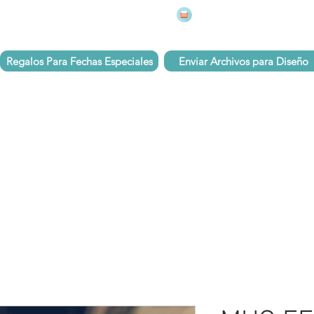
mugsmarcados@companyj
 251 75 39
Pbx: 601 305 43 48
Regalos Para Fechas Especiales
Enviar Archivos para Diseño