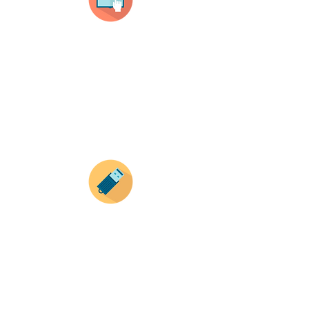
haz clic en el producto que te guste,
todos nuestros productos son personalizados
con tus imagenes y textos.
Recuerda que a MAYOR CANTIDAD menor es su
precio ( aplican para compras mayores a 12
productos).
Envianos tus ideas
Si deseas enviar tus ideas
haz clic aqui.
Puedes enviar las imagenes en cualquier
formato, nosotros nos encargamos de ello.
Si no tienes algún diseño, no te preocupes,
Nuestro equipo de diseñadores estará en
todo el proceso contigo.