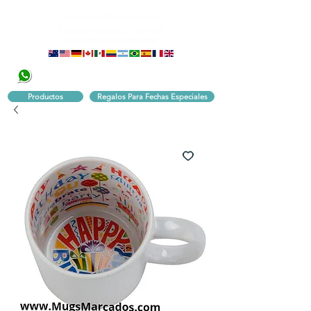
320 251 75 39
Pbx:
601 305 43 48
Productos
Regalos Para Fechas Especiales