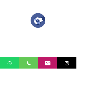
Compra tu pedido
Una vez recibamos tus ideas, a tu correo
electronico o whatsapp llegará una orden
con el valor de tu pedido.
Puedes realizar el pago online, efecty, via baloto,
transferencia o consignacion bancolombia.
Si tienes el soporte de pago puedes enviarlo
aquí
Recibe tu Pedido
Una vez tengamos tu soporte de pago,
te enviamos al correo o whatsapp el diseño con tus
ideas, recuerda que puedes solicitar
modificaciones.