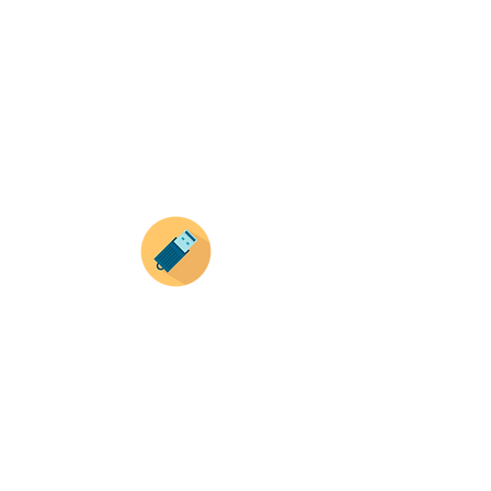
haz clic en el producto que te guste,
todos nuestros productos son personalizados
con tus imagenes y textos.
Recuerda que a MAYOR CANTIDAD menor es su
precio ( aplican para compras mayores a 12
productos).
Envianos tus ideas
Si deseas enviar tus ideas
haz clic aqui.
Puedes enviar las imagenes en cualquier
formato, nosotros nos encargamos de ello.
Si no tienes algún diseño, no te preocupes,
Nuestro equipo de diseñadores estará en
todo el proceso contigo.