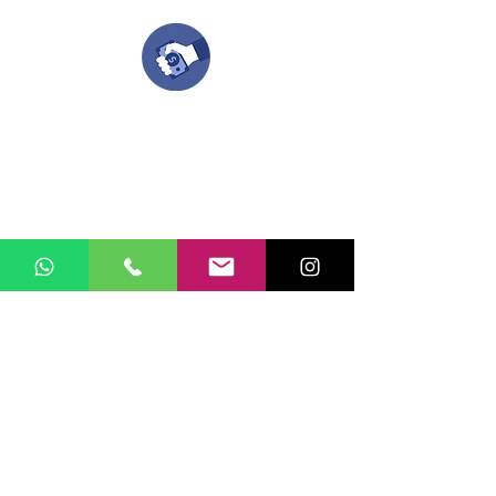
Compra tu pedido
Una vez recibamos tus ideas, a tu correo
electronico o whatsapp llegará una orden
con el valor de tu pedido.
Puedes realizar el pago online, efecty, via baloto,
transferencia o consignacion bancolombia.
Si tienes el soporte de pago puedes enviarlo
aquí
Recibe tu Pedido
Una vez tengamos tu soporte de pago,
te enviamos al correo o whatsapp el diseño con tus
ideas, recuerda que puedes solicitar
modificaciones.
No FABRICAMOS tu pedido sino recibimos tu