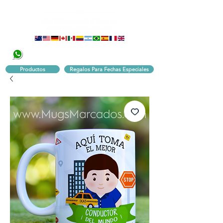
320 251 75 39
Pbx:
601 305 43 48
Productos
Regalos Para Fechas Especiales