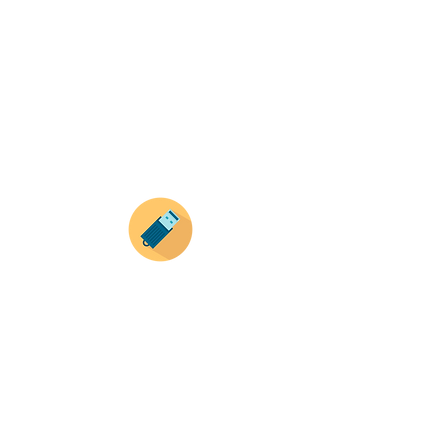
haz clic en el producto que te guste,
todos nuestros productos son personalizados
con tus imagenes y textos.
Recuerda que a MAYOR CANTIDAD menor es su
precio ( aplican para compras mayores a 12
productos).
Envianos tus ideas
Si deseas enviar tus ideas
haz clic aqui.
Puedes enviar las imagenes en cualquier
formato, nosotros nos encargamos de ello.
Si no tienes algún diseño, no te preocupes,
Nuestro equipo de diseñadores estará en
todo el proceso contigo.