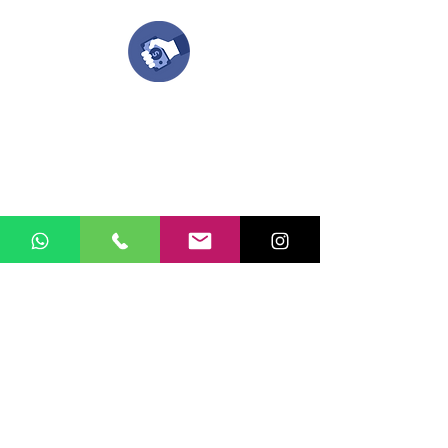
Compra tu pedido
Una vez recibamos tus ideas, a tu correo
electronico o whatsapp llegará una orden
con el valor de tu pedido.
Puedes realizar el pago online, efecty, via baloto,
transferencia o consignacion bancolombia.
Si tienes el soporte de pago puedes enviarlo
aquí
Recibe tu Pedido
Una vez tengamos tu soporte de pago,
te enviamos al correo o whatsapp el diseño con tus
ideas, recuerda que puedes solicitar
modificaciones.
No FABRICAMOS tu pedido sino recibimos tu