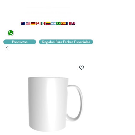
320 251 75 39
Pbx:
601 305 43 48
Productos
Regalos Para Fechas Especiales