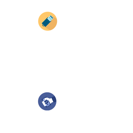
Envianos tus ideas
Si deseas enviar tus ideas
haz clic aqui.
Puedes enviar las imagenes en cualquier
formato, nosotros nos encargamos de ello.
Si no tienes algún diseño, no te preocupes,
Nuestro equipo de diseñadores estará en
todo el proceso contigo.
Compra tu pedido
Una vez recibamos tus ideas, a tu correo
electronico o whatsapp llegará una orden
con el valor de tu pedido.
Puedes realizar el pago online, efecty, via baloto,