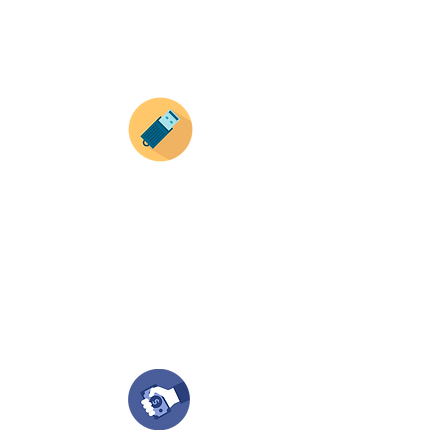
Envianos tus ideas
Si deseas enviar tus ideas
haz clic aqui.
Puedes enviar las imagenes en cualquier
formato, nosotros nos encargamos de ello.
Si no tienes algún diseño, no te preocupes,
Nuestro equipo de diseñadores estará en
todo el proceso contigo.
Compra tu pedido
Una vez recibamos tus ideas, a tu correo