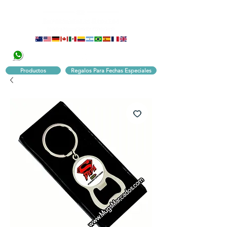
320 251 75 39
Pbx:
601 305 43 48
Productos
Regalos Para Fechas Especiales