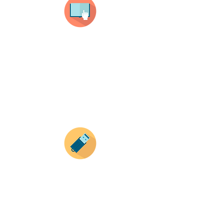
haz clic en el producto que te guste,
todos nuestros productos son personalizados
con tus imagenes y textos.
Recuerda que a MAYOR CANTIDAD menor es su
precio ( aplican para compras mayores a 12
productos).
Envianos tus ideas
Si deseas enviar tus ideas
haz clic aqui.
Puedes enviar las imagenes en cualquier
formato, nosotros nos encargamos de ello.
Si no tienes algún diseño, no te preocupes,
Nuestro equipo de diseñadores estará en
todo el proceso contigo.