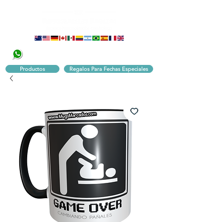
320 251 75 39
Pbx:
601 305 43 48
Productos
Regalos Para Fechas Especiales