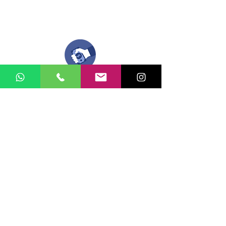
Compra tu pedido
Una vez recibamos tus ideas, a tu correo
electronico o whatsapp llegará una orden
con el valor de tu pedido.
Puedes realizar el pago online, efecty, via baloto,
transferencia o consignacion bancolombia.
Si tienes el soporte de pago puedes enviarlo
aquí
Recibe tu Pedido
Una vez tengamos tu soporte de pago,
te enviamos al correo o whatsapp el diseño con tus