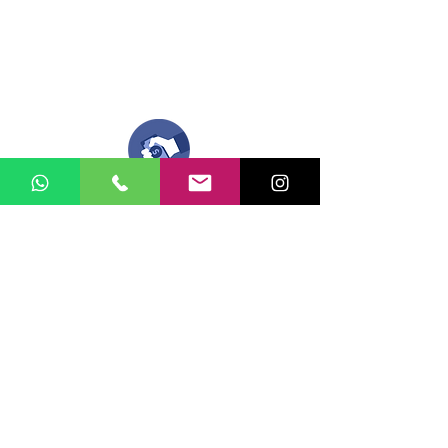
Nuestro equipo de diseñadores estará en
todo el proceso contigo.
Compra tu pedido
Una vez recibamos tus ideas, a tu correo
electronico o whatsapp llegará una orden
con el valor de tu pedido.
Puedes realizar el pago online, efecty, via baloto,
transferencia o consignacion bancolombia.
Si tienes el soporte de pago puedes enviarlo
aquí
Recibe tu Pedido