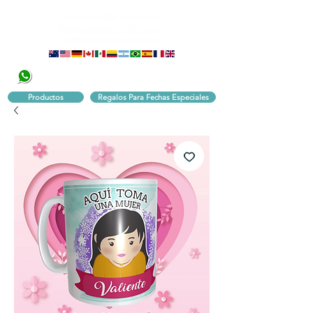
320 251 75 39
Pbx:
601 305 43 48
Productos
Regalos Para Fechas Especiales