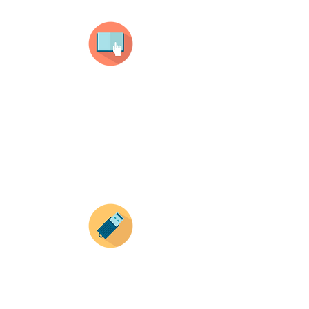
Selecciona tu producto
haz clic en el producto que te guste,
todos nuestros productos son personalizados
con tus imagenes y textos.
Recuerda que a MAYOR CANTIDAD menor es su
precio ( aplican para compras mayores a 12
productos).
Envianos tus ideas
Si deseas enviar tus ideas
haz clic aqui.
Puedes enviar las imagenes en cualquier
formato, nosotros nos encargamos de ello.
Si no tienes algún diseño, no te preocupes,