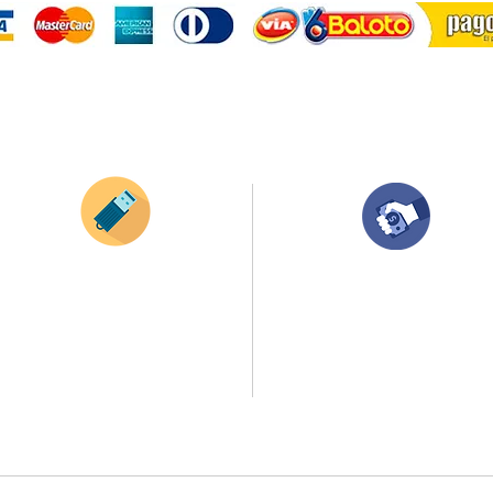
¿Como comprar?
Envianos tus ideas
Compra tu pedido
Si deseas enviar tus ideas
haz clic aqui.
Una vez recibamos tus ideas, a tu correo
electronico o whatsapp llegará una orden
Puedes enviar las imagenes en cualquier
con el valor de tu pedido.
formato, nosotros nos encargamos de ello.
Puedes realizar el pago online, efecty, via bal
Si no tienes algún diseño, no te preocupes,
transferencia o consignacion bancolombia.
Nuestro equipo de diseñadores estará en
todo el proceso contigo.
Si tienes el soporte de pago puedes enviarlo
a