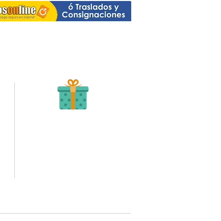
Recibe tu Pedido
Una vez tengamos tu soporte de pago,
te enviamos al correo o whatsapp el diseño con tus
ideas, recuerda que puedes solicitar modificaciones.
oto,
No FABRICAMOS tu pedido sino recibimos tu
aprobación, queremos ofrecerte nuestra
mejor calidad y servicio.
quí