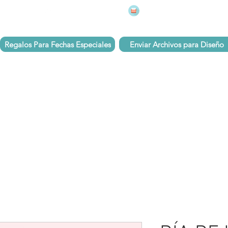
mugsmarcados@companyj
 251 75 39
Pbx: 601 305 43 48
Regalos Para Fechas Especiales
Enviar Archivos para Diseño