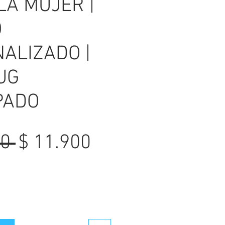
LA MUJER |
O
ALIZADO |
UG
PADO
Precio
Precio
0 
$ 11.900
de
oferta