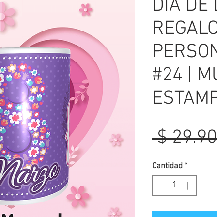
DÍA DE 
REGAL
PERSON
#24 | M
ESTAM
 $ 29.90
Cantidad
*