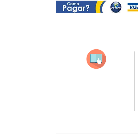
Selecciona tu producto
haz clic en el producto que te guste,
todos nuestros productos son personalizados
con tus imagenes y textos.
Recuerda que a MAYOR CANTIDAD menor es su precio
( aplican para compras mayores a 12 productos).