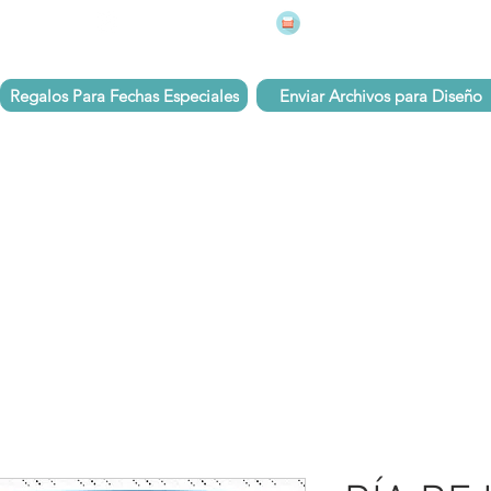
mugsmarcados@companyj
 251 75 39
Pbx: 601 305 43 48
Regalos Para Fechas Especiales
Enviar Archivos para Diseño