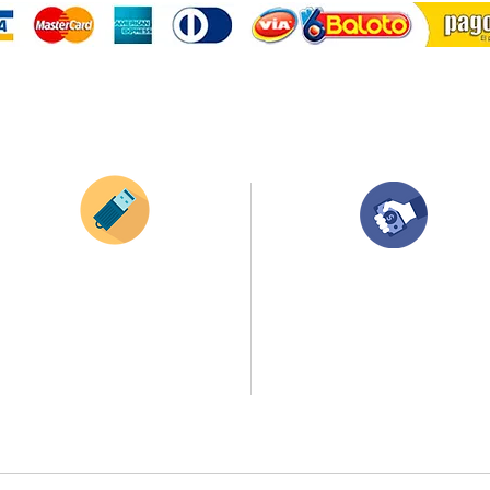
¿Como comprar?
Envianos tus ideas
Compra tu pedido
Si deseas enviar tus ideas
haz clic aqui.
Una vez recibamos tus ideas, a tu correo
electronico o whatsapp llegará una orden
Puedes enviar las imagenes en cualquier
con el valor de tu pedido.
formato, nosotros nos encargamos de ello.
Puedes realizar el pago online, efecty, via bal
Si no tienes algún diseño, no te preocupes,
transferencia o consignacion bancolombia.
Nuestro equipo de diseñadores estará en
todo el proceso contigo.
Si tienes el soporte de pago puedes enviarlo
a