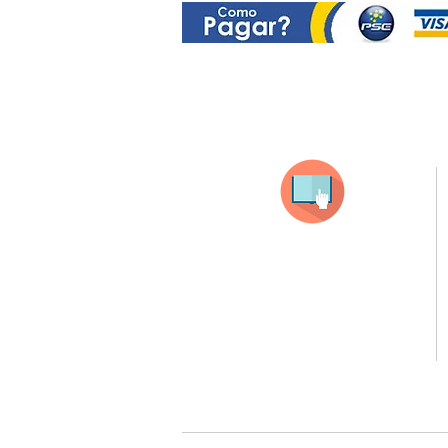
Selecciona tu producto
haz clic en el producto que te guste,
todos nuestros productos son personalizados
con tus imagenes y textos.
Recuerda que a MAYOR CANTIDAD menor es su precio
( aplican para compras mayores a 12 productos).