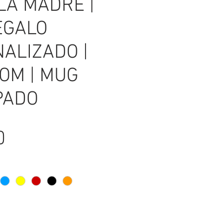
 LA MADRE |
REGALO
ALIZADO |
OM | MUG
PADO
Precio
0