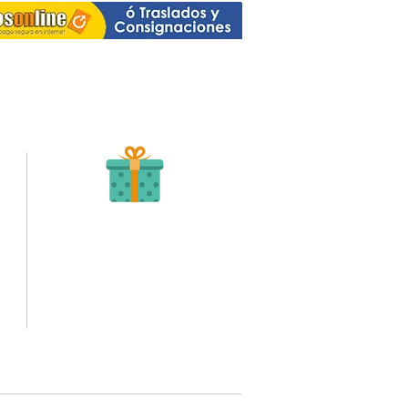
Recibe tu Pedido
Una vez tengamos tu soporte de pago,
te enviamos al correo o whatsapp el diseño con tus
ideas, recuerda que puedes solicitar modificaciones.
oto,
No FABRICAMOS tu pedido sino recibimos tu
aprobación, queremos ofrecerte nuestra
mejor calidad y servicio.
quí