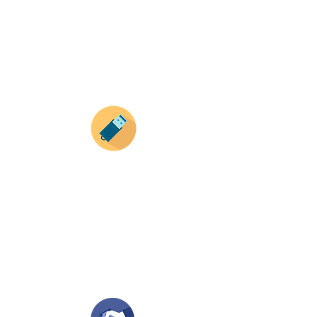
Recuerda que a MAYOR CANTIDAD menor es su
precio ( aplican para compras mayores a 12
productos).
Envianos tus ideas
Si deseas enviar tus ideas
haz clic aqui.
Puedes enviar las imagenes en cualquier
formato, nosotros nos encargamos de ello.
Si no tienes algún diseño, no te preocupes,
Nuestro equipo de diseñadores estará en
todo el proceso contigo.
Compra tu pedido