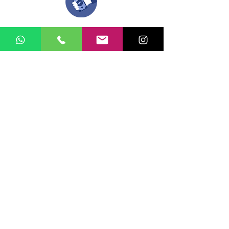
Una vez recibamos tus ideas, a tu correo
electronico o whatsapp llegará una orden
con el valor de tu pedido.
Puedes realizar el pago online, efecty, via baloto,
transferencia o consignacion bancolombia.
Si tienes el soporte de pago puedes enviarlo
aquí
Recibe tu Pedido
Una vez tengamos tu soporte de pago,
te enviamos al correo o whatsapp el diseño con tus
ideas, recuerda que puedes solicitar
modificaciones.
No FABRICAMOS tu pedido sino recibimos tu
aprobación, queremos ofrecerte nuestra
mejor calidad y servicio.