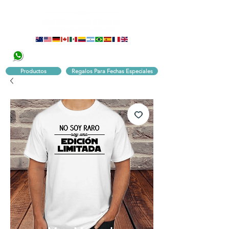
320 251 75 39
Pbx:
601 305 43 48
Productos
Regalos Para Fechas Especiales