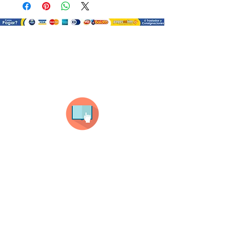
¿Como comprar?
Selecciona tu producto
haz clic en el producto que te guste,
todos nuestros productos son personalizados
con tus imagenes y textos.
Recuerda que a MAYOR CANTIDAD menor es su
precio ( aplican para compras mayores a 12
productos).
Envianos tus ideas