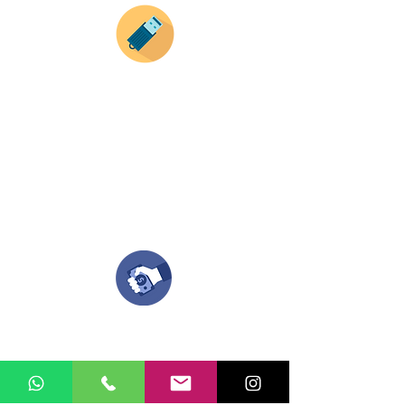
Si deseas enviar tus ideas
haz clic aqui.
Puedes enviar las imagenes en cualquier
formato, nosotros nos encargamos de ello.
Si no tienes algún diseño, no te preocupes,
Nuestro equipo de diseñadores estará en
todo el proceso contigo.
Compra tu pedido
Una vez recibamos tus ideas, a tu correo
electronico o whatsapp llegará una orden
con el valor de tu pedido.
Puedes realizar el pago online, efecty, via baloto,
transferencia o consignacion bancolombia.