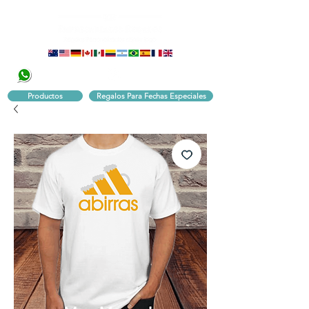
320 251 75 39
Pbx:
601 305 43 48
Productos
Regalos Para Fechas Especiales