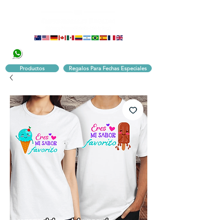
320 251 75 39
Pbx:
601 305 43 48
Productos
Regalos Para Fechas Especiales