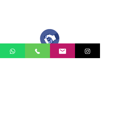
Compra tu pedido
Una vez recibamos tus ideas, a tu correo
electronico o whatsapp llegará una orden
con el valor de tu pedido.
Puedes realizar el pago online, efecty, via baloto,
transferencia o consignacion bancolombia.
Si tienes el soporte de pago puedes enviarlo
aquí
Recibe tu Pedido
Una vez tengamos tu soporte de pago,