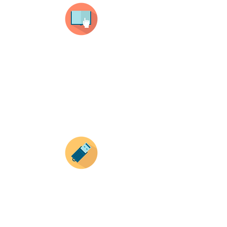
haz clic en el producto que te guste,
todos nuestros productos son personalizados
con tus imagenes y textos.
Recuerda que a MAYOR CANTIDAD menor es su
precio ( aplican para compras mayores a 12
productos).
Envianos tus ideas
Si deseas enviar tus ideas
haz clic aqui.
Puedes enviar las imagenes en cualquier
formato, nosotros nos encargamos de ello.
Si no tienes algún diseño, no te preocupes,
Nuestro equipo de diseñadores estará en
todo el proceso contigo.