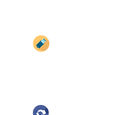
Recuerda que a MAYOR CANTIDAD menor es su
precio ( aplican para compras mayores a 12
productos).
Envianos tus ideas
Si deseas enviar tus ideas
haz clic aqui.
Puedes enviar las imagenes en cualquier
formato, nosotros nos encargamos de ello.
Si no tienes algún diseño, no te preocupes,
Nuestro equipo de diseñadores estará en
todo el proceso contigo.
Compra tu pedido