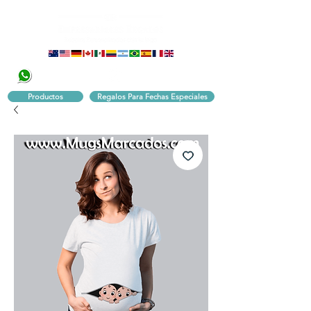
320 251 75 39
Pbx:
601 305 43 48
Productos
Regalos Para Fechas Especiales