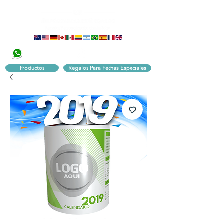
320 251 75 39
Pbx:
601 305 43 48
Productos
Regalos Para Fechas Especiales