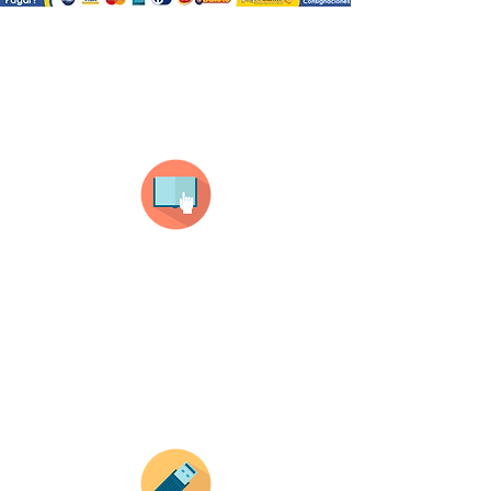
¿Como comprar?
Selecciona tu producto
haz clic en el producto que te guste,
todos nuestros productos son personalizados
con tus imagenes y textos.
Recuerda que a MAYOR CANTIDAD menor es su
precio ( aplican para compras mayores a 12
productos).
Envianos tus ideas