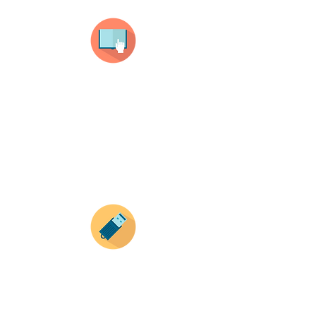
haz clic en el producto que te guste,
todos nuestros productos son personalizados
con tus imagenes y textos.
Recuerda que a MAYOR CANTIDAD menor es su
precio ( aplican para compras mayores a 12
productos).
Envianos tus ideas
Si deseas enviar tus ideas
haz clic aqui.
Puedes enviar las imagenes en cualquier
formato, nosotros nos encargamos de ello.
Si no tienes algún diseño, no te preocupes,