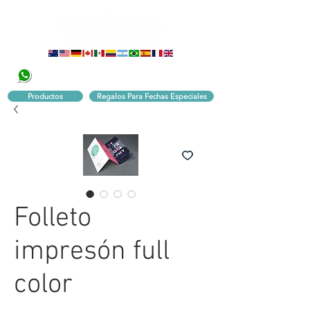
320 251 75 39
Pbx:
601 305 43 48
Productos
Regalos Para Fechas Especiales
Folleto
impresón full
color