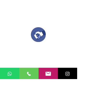
Nuestro equipo de diseñadores estará en
todo el proceso contigo.
Compra tu pedido
Una vez recibamos tus ideas, a tu correo
electronico o whatsapp llegará una orden
con el valor de tu pedido.
Puedes realizar el pago online, efecty, via baloto,
transferencia o consignacion bancolombia.
Si tienes el soporte de pago puedes enviarlo
aquí
Recibe tu Pedido