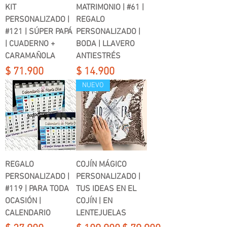
KIT
MATRIMONIO | #61 |
PERSONALIZADO |
REGALO
#121 | SÚPER PAPÁ
PERSONALIZADO |
| CUADERNO +
BODA | LLAVERO
CARAMAÑOLA
ANTIESTRÉS
Precio
Precio
$ 71.900
$ 14.900
NUEVO
REGALO
COJÍN MÁGICO
PERSONALIZADO |
PERSONALIZADO |
#119 | PARA TODA
TUS IDEAS EN EL
OCASIÓN |
COJÍN | EN
CALENDARIO
LENTEJUELAS