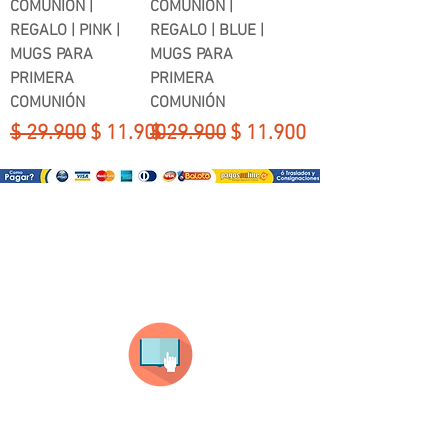
COMUNIÓN |
COMUNIÓN |
REGALO | PINK |
REGALO | BLUE |
MUGS PARA
MUGS PARA
PRIMERA
PRIMERA
COMUNIÓN
COMUNIÓN
Precio
Precio de oferta
Precio
Precio de oferta
$ 29.900
$ 11.900
$ 29.900
$ 11.900
¿Como comprar?
Selecciona tu producto
haz clic en el producto que te guste,
todos nuestros productos son personalizados
con tus imagenes y textos.