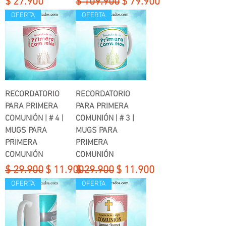
Precio
Precio
Precio de oferta
$ 27.900
$ 109.900
$ 79.900
OFERTA
OFERTA
RECORDATORIO
RECORDATORIO
PARA PRIMERA
PARA PRIMERA
COMUNIÓN | # 4 |
COMUNIÓN | # 3 |
MUGS PARA
MUGS PARA
PRIMERA
PRIMERA
COMUNIÓN
COMUNIÓN
Precio
Precio de oferta
Precio
Precio de oferta
$ 29.900
$ 11.900
$ 29.900
$ 11.900
OFERTA
OFERTA