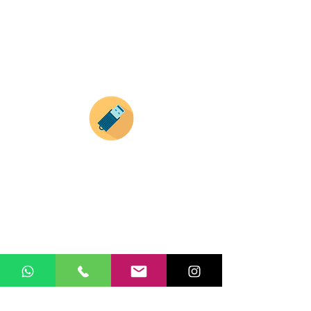
Recuerda que a MAYOR CANTIDAD menor es su
precio ( aplican para compras mayores a 12
productos).
Envianos tus ideas
Si deseas enviar tus ideas
haz clic aqui.
Puedes enviar las imagenes en cualquier
formato, nosotros nos encargamos de ello.
Si no tienes algún diseño, no te preocupes,
Nuestro equipo de diseñadores estará en
todo el proceso contigo.
Compra tu pedido