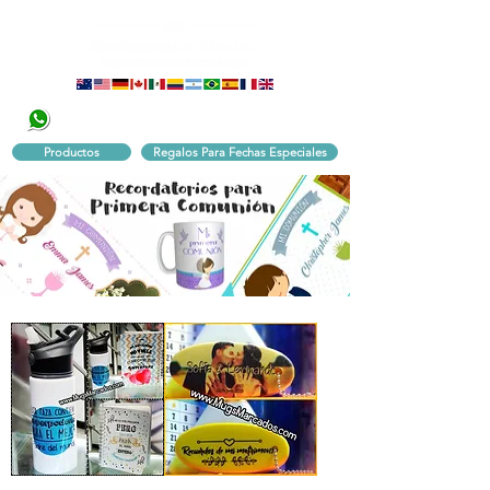
320 251 75 39
Pbx:
601 305 43 48
Productos
Regalos Para Fechas Especiales