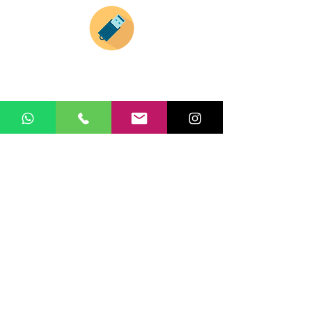
Si deseas enviar tus ideas
haz clic aqui.
Puedes enviar las imagenes en cualquier
formato, nosotros nos encargamos de ello.
Si no tienes algún diseño, no te preocupes,
Nuestro equipo de diseñadores estará en
todo el proceso contigo.
Compra tu pedido
Una vez recibamos tus ideas, a tu correo
electronico o whatsapp llegará una orden
con el valor de tu pedido.
Puedes realizar el pago online, efecty, via baloto,
transferencia o consignacion bancolombia.