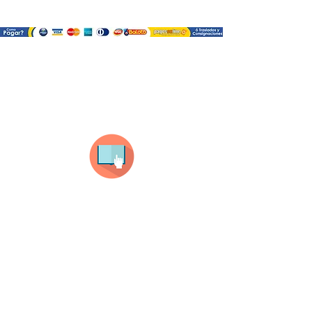
¿Como comprar?
Selecciona tu producto
haz clic en el producto que te guste,
todos nuestros productos son personalizados
con tus imagenes y textos.
Recuerda que a MAYOR CANTIDAD menor es su
precio ( aplican para compras mayores a 12
productos).
Envianos tus ideas