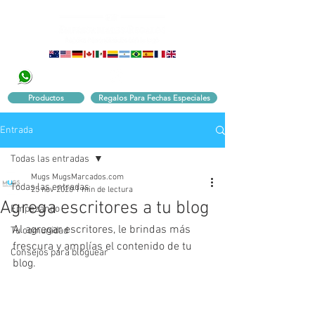
320 251 75 39
Pbx:
601 305 43 48
Productos
Regalos Para Fechas Especiales
Entrada
Todas las entradas
Mugs MugsMarcados.com
Todas las entradas
25 nov 2020
1 min de lectura
Agrega escritores a tu blog
Empezando
Al agregar escritores, le brindas más 
Tu comunidad
frescura y amplías el contenido de tu 
Consejos para bloguear
blog.