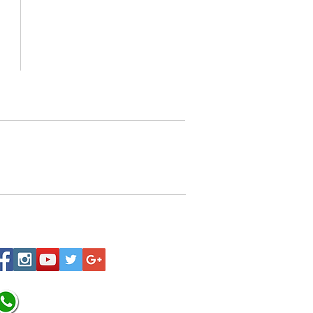
Una vez tengamos tu soporte de pago,
te enviamos al correo o whatsapp el diseño con tus
ideas, recuerda que puedes solicitar modificaciones.
oto,
No FABRICAMOS tu pedido sino recibimos tu
aprobación, queremos ofrecerte nuestra
mejor calidad y servicio.
quí
p 3202517539, Todos tus pedidos
io a nivel nacional.
Siguenos:
320 251 75 39