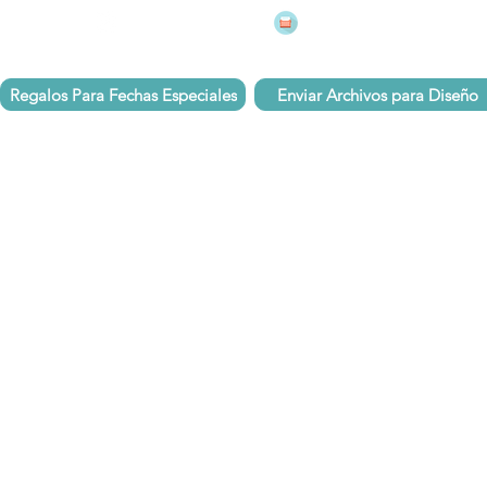
mugsmarcados@companyj
 251 75 39
Pbx: 601 305 43 48
Regalos Para Fechas Especiales
Enviar Archivos para Diseño