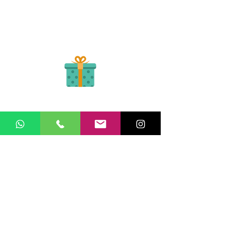
Si tienes el soporte de pago puedes enviarlo
aquí
Recibe tu Pedido
Una vez tengamos tu soporte de pago,
te enviamos al correo o whatsapp el diseño con tus
ideas, recuerda que puedes solicitar
modificaciones.
No FABRICAMOS tu pedido sino recibimos tu
aprobación, queremos ofrecerte nuestra
mejor calidad y servicio.
Queremos cuidarte, por ello la atención al publico se hace a través de
nuestro portal web o WhatsApp
3202517539
, Todos tus pedidos pueden
ser retirados en el punto de entregas zona zur, o se coordina la entrega a
domicilio a nivel nacional.