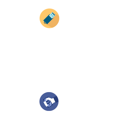
Envianos tus ideas
Si deseas enviar tus ideas
haz clic aqui.
Puedes enviar las imagenes en cualquier
formato, nosotros nos encargamos de ello.
Si no tienes algún diseño, no te preocupes,
Nuestro equipo de diseñadores estará en
todo el proceso contigo.
Compra tu pedido
Una vez recibamos tus ideas, a tu correo
electronico o whatsapp llegará una orden
con el valor de tu pedido.
Puedes realizar el pago online, efecty, via baloto,
transferencia o consignacion bancolombia.