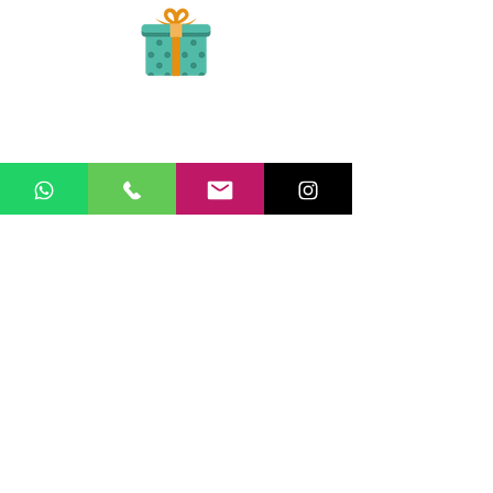
Una vez tengamos tu soporte de pago,
te enviamos al correo o whatsapp el diseño con tus
ideas, recuerda que puedes solicitar
modificaciones.
No FABRICAMOS tu pedido sino recibimos tu
aprobación, queremos ofrecerte nuestra
mejor calidad y servicio.
Queremos cuidarte, por ello la atención al publico se hace a través de
nuestro portal web o WhatsApp
3202517539
, Todos tus pedidos pueden
ser retirados en el punto de entregas zona zur, o se coordina la entrega a
domicilio a nivel nacional.
Surcursal zona sur :
EXCLUSIVO PARA ENTREGAS
Calle 67b sur # 13 - 60.
PBX:.
305 43 48
Ext:. 1023