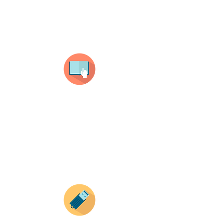
¿Como comprar?
Selecciona tu producto
haz clic en el producto que te guste,
todos nuestros productos son personalizados
con tus imagenes y textos.
Recuerda que a MAYOR CANTIDAD menor es su
precio ( aplican para compras mayores a 12
productos).
Envianos tus ideas
Si deseas enviar tus ideas
haz clic aqui.