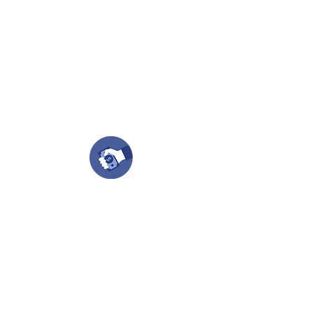
Puedes enviar las imagenes en cualquier
formato, nosotros nos encargamos de ello.
Si no tienes algún diseño, no te preocupes,
Nuestro equipo de diseñadores estará en
todo el proceso contigo.
Compra tu pedido
Una vez recibamos tus ideas, a tu correo
electronico o whatsapp llegará una orden
con el valor de tu pedido.
Puedes realizar el pago online, efecty, via baloto,
transferencia o consignacion bancolombia.
Si tienes el soporte de pago puedes enviarlo
aquí
Recibe tu Pedido